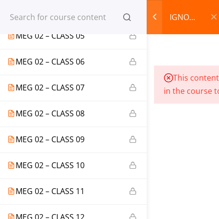
MEG 02 – CLASS 04
Register
Login
IGNOU
MA
MEG 02 – CLASS 05
CART
English
MEG
MEG 02 – CLASS 06
02
© 2013-2025 Learning Skills (LEARNSKILLS EDU PVT.
This content
LTD.)
MEG 02 – CLASS 07
in the course t
Privacy Policy
Terms and Conditions
MEG 02 – CLASS 08
Refund & Cancellation
MEG 02 – CLASS 09
MEG 02 – CLASS 10
MEG 02 – CLASS 11
MEG 02 – CLASS 12